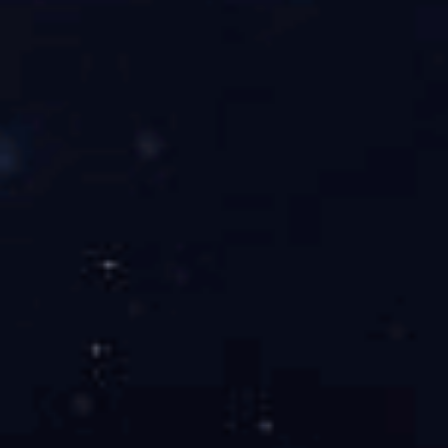
广州足球队以50分领跑世锦赛积分榜展现强劲实力
2026-07-05