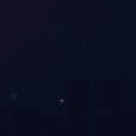
成都网球队心理素质强劲跻身全国第二名引发关注
2026-07-07
成都排球队在全国排球意识排行榜中荣登第九名展现
出强劲实力与潜力
2026-07-06
张娜的舞步人生：从街头到舞台的深度对话与心路历
程
2026-07-05