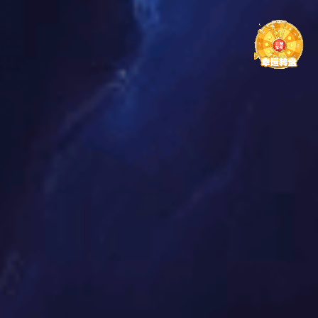
了解
ninegame
精选产品
企业要闻
公司服务
联系
九游体育
推荐文章