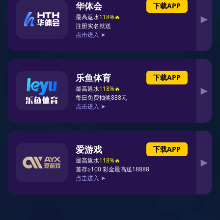
起，各地涌现出一批热爱这项运动的人。重庆作为一
个山城，自然条件对训练带来了一定挑战，但也锻造
了队员们顽强拼搏的品质。
随着时间推移，重庆排球队开始逐步壮大。引进了一
批优秀教练及专业技术人员，使得队伍战术水平不断
提升。同时，在地方政府和社会各界的支持下，他们
获得了更好的训练设施和资金保障，为后来的成功奠
定了基础。
进入新世纪后，重庆排球在全国范围内崭露头角，一
举夺得多项省级赛事冠军，并逐渐获得了全国锦标赛
参赛资格。这一切都为他们日后的辉煌打下了坚实基
础，而每一位参与者都成为这段历史的一部分。
2、艰难备战与团队合作
为了参加全国锦标赛，重庆排球队进行了长达几个月
的高强度备战。他们每天都要进行体能、技术、战术
等全方位训练。在这个过程中，每位队员不仅需要面