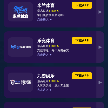
重庆排球队逆袭全国锦标赛的传奇故
事与奋斗历程
2026-06-02
重庆排球队的逆袭故事不仅仅是体育竞技中的传奇，
更是一段关于梦想与奋斗的历程。本文将从四个方面
详细阐述这一传奇：首先，介绍重庆排球队的起源与
发展历程；其次，分析球队在全国锦标赛前的艰难备
战过程；第三，讲述比赛中的关键时刻和队员们的不
懈努力；最后，总结球队如何通过团队精神实现了逆
袭，赢得了属于他们的荣耀。这些故事充分展现了重
庆排球队在逆境中奋发向上的精神风貌，以及为梦想
而不懈努力的决心。
1、重庆排球队的发展历程
重庆排球队成立于上世纪八十年代，最初只是一个地
方性的业余队伍。在那个年代，排球运动正在逐渐兴