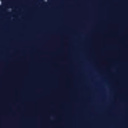
支年轻且充满活力的球队，将其视为城市的新名片，
让更多人认识并喜爱上这项运动。同时也激励着更多
青少年加入到体育活动中来，提高身体素质。
This success has also brought the team a lot of
attention and sponsorship opportunities, which not
only helps them sustain their development but also
enables them to train better athletes for the future.
The rise of Chongqing volleyball is not just a sports
story; it’s a cultural phenomenon that inspires
people to pursue their dreams.
总结：
通过以上各个阶段，我们可以看到重庆排球队从无到
有，从弱到强的发展历程以及其中蕴含的不屈力量。
他们用自己的经历诠释了一种永不言弃、勇于追梦的
人生态度。这种精神不仅体现在赛场之上，更渗透到
了生活中的方方面面，为我们树立了榜样。