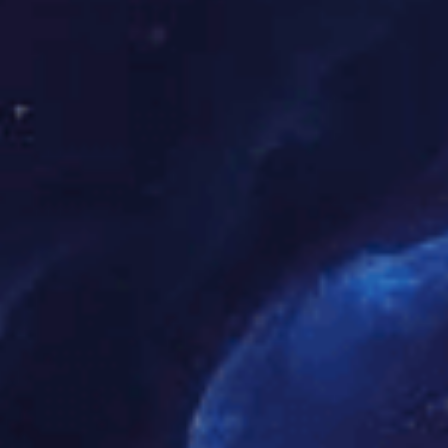
未来，我们期待重庆排球队继续书写新的篇章，同时
也希望更多的人能够从他们身上获取力量，为自己的
梦想而奋斗。此外，希望社会各界给予更多支持，让
这一支充满激情与活力的团队走得更远、更稳！
上一篇
下一篇
导航