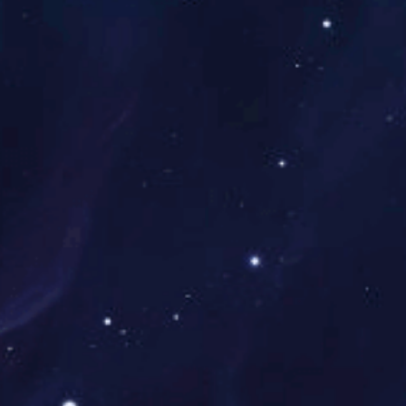
仅振奋了客队士气，也让整场比赛进入白热化阶段，
。伯恩利依靠高位逼抢和宽度利用，将对方压制在后
更注重防守反击，通过快速转移将皮球送到前锋脚
特显然意识到了必须加强组织与效率。他们通过调整
，使得整体攻势更加灵活多变。这种临机应变能力，
乱，但他们对于定位球的把握却相当到位，多次险些
于细节处理的重要性，以及如何将战术思想落实到实
伯恩利门将展现出了极高水准，他多次扑救力保大门
他对于后防线指挥的果断也帮助球队稳住了军心。