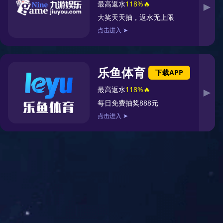
导航
了解
ninegame
精选产品
企业要闻
公司服务
联系
九游体育