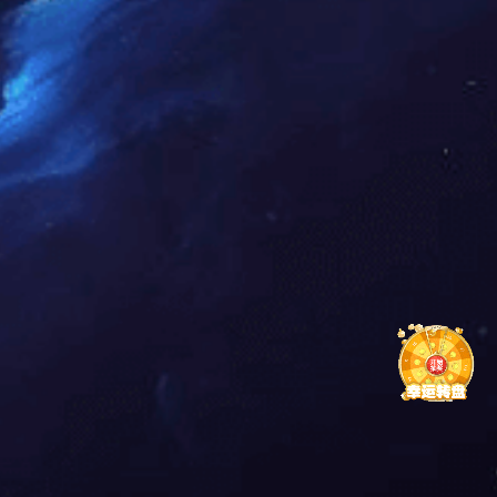
2026-07-28
C罗与韩国足球明星同框合影
展现友谊与体育精神的精彩
瞬间
2026-07-27
11月21日足球明星盛典回顾
球场传奇与新星齐聚一堂的
精彩瞬间
2026-07-18
杭州排球队个人能力分析与
表现评估研究报告
2026-07-11
李静深度解析王者荣耀游戏
技巧与心得分享，助你快速
提升段位和游戏体验