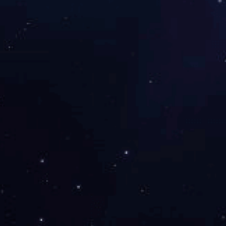
导航
了解
nin
九游(NineGame)体育官方网站
（jiuyou.com）通过NineGame品牌整
精选产
合jiuyougame、九游体育、九游彩票
企业要
与九游娱乐内容,支持网页版访问与
APP下载,让用户可以轻松进入平台观
公司服
看体育赛事直播、参与竞猜互动并获
联系
九
取丰富体育资讯内容.