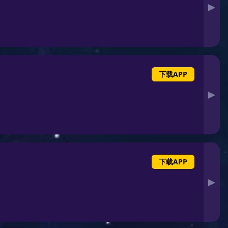
结果揭晓引发球迷热议
疑是本轮比赛的一大焦点。两队在场上展开了激烈的
的结果引发了球迷们的热烈讨论，各种观点和情绪交
球员表现及球迷反应四个方面详细阐述这一场激战背
和全面的比赛解读。
。伯恩利主场作战，在球迷的助威声中，他们迅速进
取稳扎稳打的策略，希望通过防守反击寻找机会。双
续短传配合撕扯对方防线。在第30分钟时，他们终
观众欢呼雀跃。然而，这一进球并没有让伯恩利放松
望。
了进攻力度。他们通过快速传递与边路突破制造机