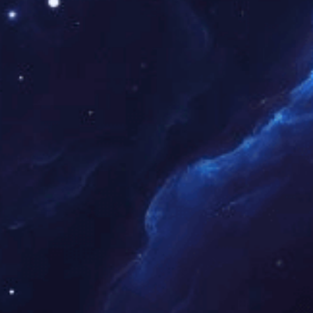
为突出，他不仅仅展现出了个人能力，还积极参与团
借灵巧跑位成功打入扳平进球，为球队注入了新的希
定，无论是拦截还是组织进攻，都极为有效。他们不
奏控制上起到了至关重要的作用，使得双方均能保持
这场比赛的话题迅速升温。许多球迷分享自己的看
些人则高度评价莱切斯特顽强拼搏精神。此外，对于
论，引起不同意见之间火花碰撞。
之战。一方面，有血有肉地展示着英超联赛的不确定
情和魅力。有评论指出，这样级别赛事越频繁出现，