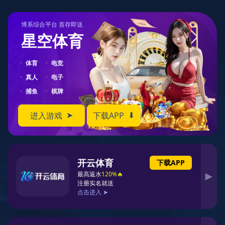
精选产品
首页
/
精选产品