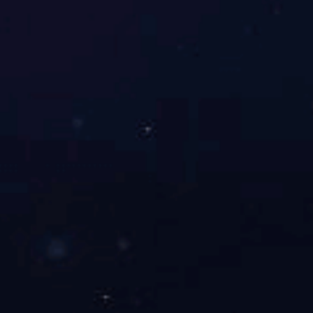
企业要闻
公司服务
联系
九游体育
热门文章
联系方式
天津市静海经济开发区庶海道
13588601171