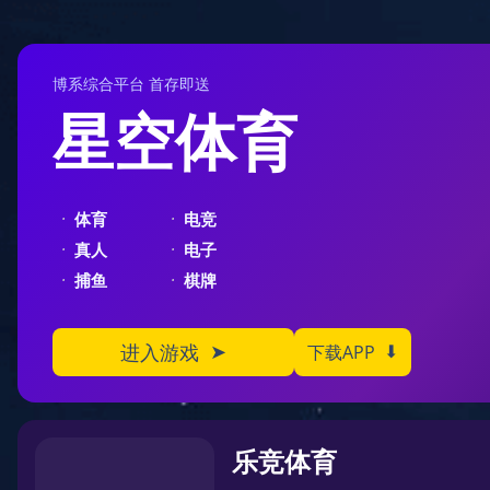
天津市静海经济开发区庶海道
earthenundefine