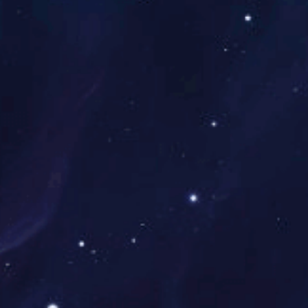
，各种预测纷纷出炉。分析人士普遍认为，这将是一
平足球带来的魅力，也将成为两队展示实力的重要舞
两队互有攻守，但很快马竞展现出了良好的团队协作
在第15分钟时，马竞的一次快速反击成功打破了僵
调整阵型，加强进攻。在第30分钟，全北现代利用
能力和执行力。这一进球瞬间提升了球队士气，使得
胁。在下半场初期，马竞再次发力，通过精准传中再
次展现出顽强拼搏精神，将比分追平。此时比赛进入
先是马竞的核心攻击手，他凭借出色的技术和敏锐嗅