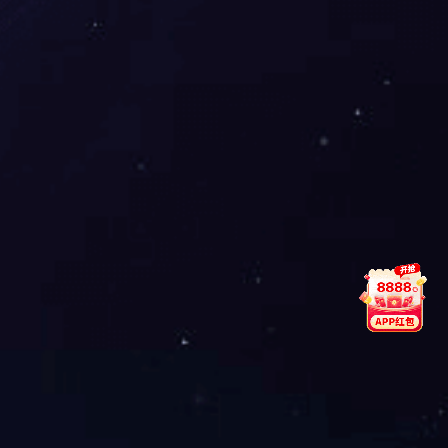
2026-07-06
张娜的舞步人生：从街头到
舞台的深度对话与心路历程
2026-07-05
广州足球队以50分领跑世锦
赛积分榜展现强劲实力
2026-07-05
广州极限运动队比赛经验分
析与表现评估探讨
2026-07-04