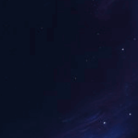
觉，在关键时刻打入重要进球，为球队奠定
机会，是球队进攻端不可或缺的一环。
另一方面，全北现代的一名年轻小将同样令
把握机会能力，多次
jiuyougame
给对方后防
队提供保护，其全面表现赢得了教练和媒体