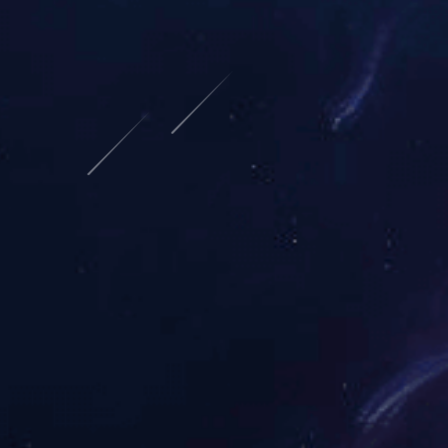
此外，众多媒体和球迷对此次交锋充满期待
场势均力敌的较量，不仅能让人享受到高水
台。
2、比赛过程中的关键时刻
随着哨声响起，赛事正式开始。开局阶段，
能力，他们通过快速传递控制住了比赛节奏。
局，引得全场欢呼。
然而，全北现代并没有因此而气馁，他们迅速
角球机会扳平比分，展现了他们强大的空中
他们更加积极投入到接下来的攻势之中。
随着时间推移，双方你来我往，多次制造威
度取得领先。然而，全北现代毫不退缩，再
白热化阶段，每个细节都可能决定胜负。
3、球员个人表现分析
本场比赛中，有几名球员表现尤为突出。首