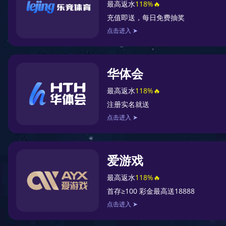
马竞与全北现代精彩对决直播视
2026-05-17
在当今足球世界中，马德里竞技与全北现代
仅代表着各自国家足球的最高水平，更是在
通过对这场精彩对决的直播视频回放以及赛
术安排、球员表现及其背后的战略意义。我
个人表现及最终结果进行详细探讨，以便读
1、比赛前的准备与期待
在马竞与全北现代的对决之前，两队都进行
丰富的大赛经验，他们在近期联赛中的状态
样以高昂士气进入比赛。因此，双方都期待
从战术层面来看，马竞主帅在赛前制定了针
强中场拦截和快速反击，希望能够利用速度
他们希望通过灵活多变的传接配合撕开对方