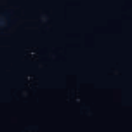
程
2026-07-05
九游(NineGame)体育官方网站（jiuyou.com）通过