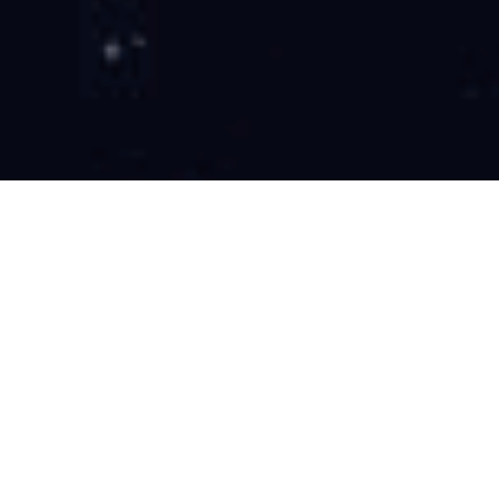
NineGame品牌整合jiuyougame、九游体育、九游彩票与九
游娱乐内容,支持网页版访问与APP下载,让用户可以轻松进
入平台观看体育赛事直播、参与竞猜互动并获取丰富体育资
讯内容.
导航
了解
ninegame
精选产品
企业要闻
公司服务
联系
九游体育