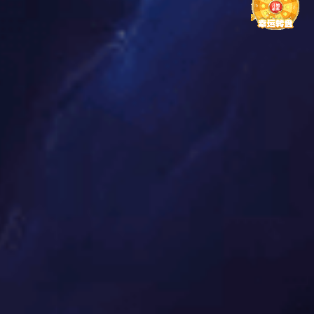
企业要闻
公司服务
联系
九游体育
推荐文章
不莱梅与西汉姆对决前瞻分析及双方近期状态评估
2026-08-07