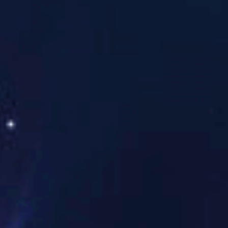
次碰面，其中包括2010年的一场热身赛。在这场比
赛中，巴萨凭借强大的阵容和精湛技艺，以大比分获
胜，这一结果让山东泰山感受到世界顶级球队的实
力。
值得注意的是，这些交锋虽然数量不多，但每一次都
会引起广泛关注。对于山东泰山而言，与巴萨这样的
豪门球队较量，不仅是一次难得的锻炼机会，更是向
全国乃至全世界展示自身实力的平台。同时，对于巴
萨来说，他们也希望通过这样的比赛提升自己的品牌
影响力，并进一步拓展市场。
总体来看，虽然交锋次数有限，但每一次对决都为双
方提供了宝贵经验，也促进了两国间体育文化交流的
发展。这种机制使得双方更加注重青训系统的发展，
从而提升整体竞技水平。
3、战术风格比较