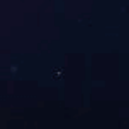
2026-07-11
成都网球队心理素质强劲跻身全国第二名引发关注
2026-07-07
成都排球队在全国排球意识排行榜中荣登第九名展现
出强劲实力与潜力
2026-07-06
张娜的舞步人生：从街头到舞台的深度对话与心路历