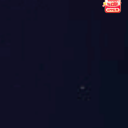
11月21日足球明星盛典回顾球场传奇与新星齐聚一堂
的精彩瞬间
2026-07-18
杭州排球队个人能力分析与表现评估研究报告
2026-07-11
李静深度解析王者荣耀游戏技巧与心得分享，助你快
速提升段位和游戏体验