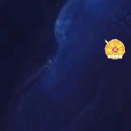
导航
了解
ninegame
精选产品
企业要闻
公司服务
联系
九游体育