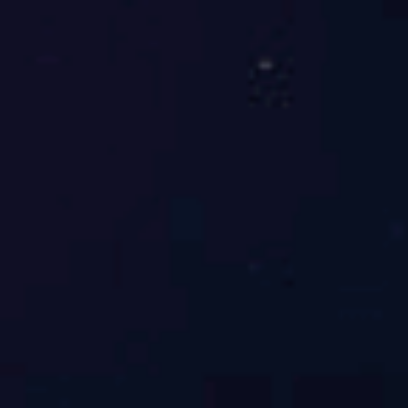
C罗与韩国足球明星同框合影展现友谊与体育精神的精
彩瞬间
2026-07-27
11月21日足球明星盛典回顾球场传奇与新星齐聚一堂
的精彩瞬间
2026-07-18
杭州排球队个人能力分析与表现评估研究报告
2026-07-11