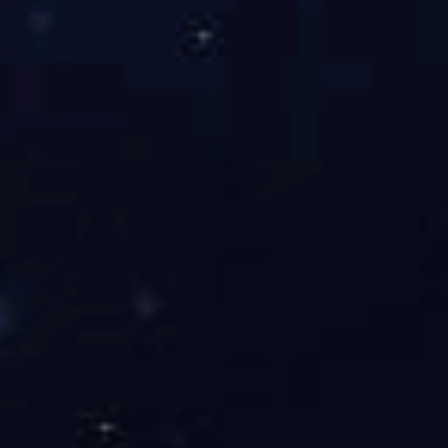
李静深度解析王者荣耀游戏技巧与心得分享，助你快
速提升段位和游戏体验
2026-07-11
成都网球队心理素质强劲跻身全国第二名引发关注
2026-07-07