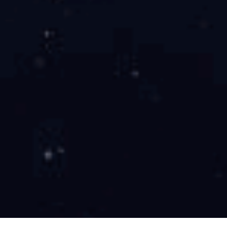
九游(NineGame)体育官方网站（jiuyou.com）通过
NineGame品牌整合jiuyougame、九游体育、九游彩票与九
游娱乐内容,支持网页版访问与APP下载,让用户可以轻松进
入平台观看体育赛事直播、参与竞猜互动并获取丰富体育资
讯内容.
导航