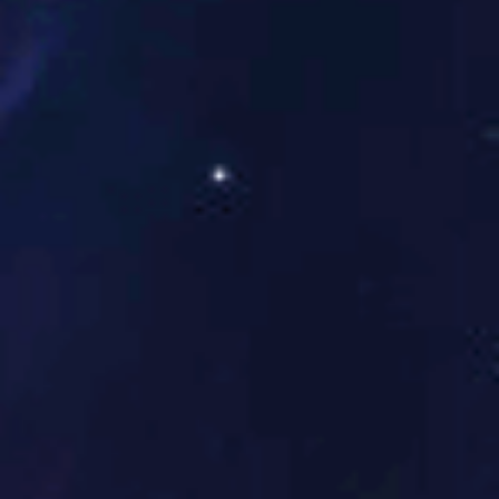
3、技术创新带来的机遇
在谈到技术创新时，赵磊表示科技的发展为《王者荣
耀》的未来开辟了新的可能性。例如，通过AR、VR
等新兴技术，可以创造更为沉浸式的游戏体验，使得
玩家仿佛置身于真实战场之中。同时，新技术能够提
高画面表现力和操作流畅性，从而进一步增强用户体
验。
此外，人工智能技术的发展也为游戏内容生成提供了
新的解决方案。在这一方面，《王者荣耀》已开始探
索利用AI进行动态平衡调
jiuyougame
整，以确保不
同水平段位间能够保持良好的竞技状态。这意味着，
不同技能层级之间可以获得公平竞争机会，提高整体
赛事观赏价值。