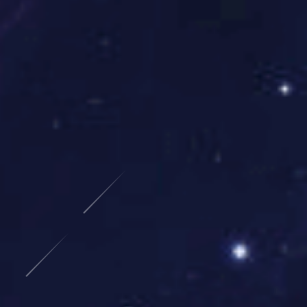
最后，赵磊指出，大数据分析将是未来发展的重要驱
动力之一。他们计划利用大数据来深入挖掘用户行为
模式，从而制定更加精准化的运营策略。这无疑会使
得《王者荣耀》继续保持其行业领先地位，并为开发
新的玩法提供依据。
4、全球化战略与文化交流
关于全球化战略，赵磊认为这是《王者荣耀》未来发
展的必然趋势。他透露，目前公司已经在多个国家推