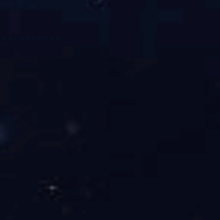
广州足球队以50分领跑世锦赛积分榜展现强劲实力
2026-07-05
广州极限运动队比赛经验分析与表现评估探讨
2026-07-04