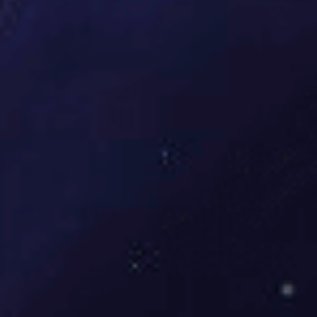
推荐文章
三个字的足球明星与NBA球员的精彩对比与交集探索
2026-07-28
C罗与韩国足球明星同框合影展现友谊与体育精神的精
彩瞬间
2026-07-27