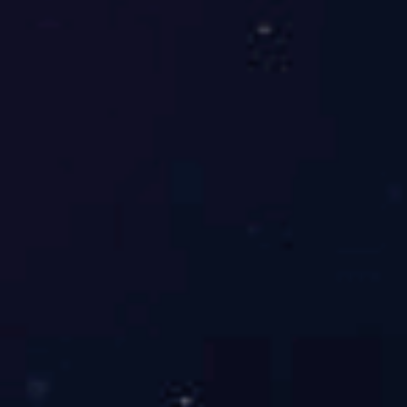
成都网球队心理素质强劲跻身全国第二名引发关注
2026-07-07
成都排球队在全国排球意识排行榜中荣登第九名展现
出强劲实力与潜力
2026-07-06
张娜的舞步人生：从街头到舞台的深度对话与心路历
程
2026-07-05