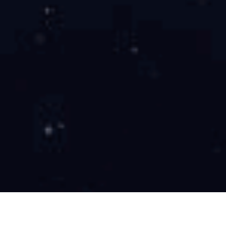
九游(NineGame)体育官方网站（jiuyou.com）通过
NineGame品牌整合jiuyougame、九游体育、九游彩票与九
游娱乐内容,支持网页版访问与APP下载,让用户可以轻松进
入平台观看体育赛事直播、参与竞猜互动并获取丰富体育资
讯内容.
导航