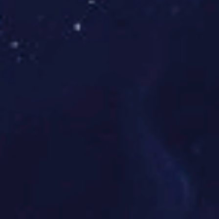
出本地化版本，并根据当地文化进行调整，以便更好
地适应不同市场需求。他相信，只要尊重文化差异，
就能赢得国际市场认可。
与此同时，他提到跨文化交流的重要性。《王者荣
耀》的成功不仅仅体现在销量上，更是在不同国家间
架起了一座沟通桥梁。通过电竞赛事，不同国籍和地
区的人们能聚集在一起，共同欣赏比赛，提高相互理
解与认同感，这是任何单纯商业活动无法实现的价值
所在。
总之，在全球化竞争日益加剧的大环境下，《王者荣
耀》的发展将更加注重多元文化融合及合作共赢。赵
磊坚信，这样才能真正实现“让世界爱上中国手游”的
宏伟目标，为后续发展奠定坚实基础。
总结：
通过此次深度专访，我们清晰地看到《王者荣耀》从