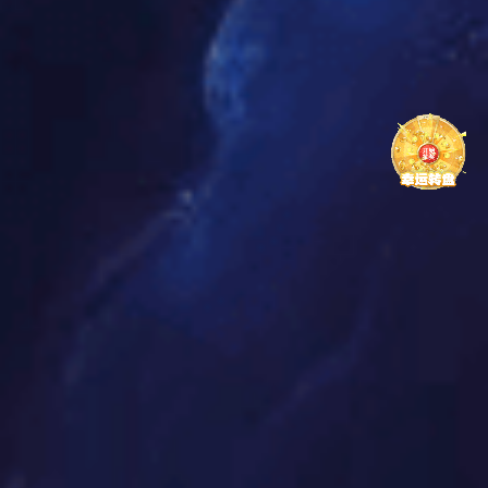
导航
了解
ninegame
精选产品
企业要闻
公司服务
联系
九游体育