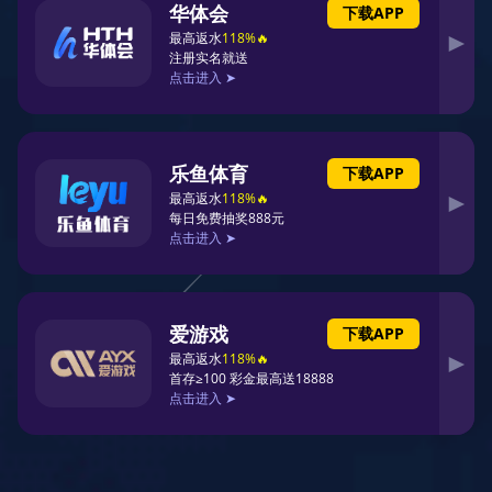
赵磊在采访中提到，《王者荣耀》的初始设计理念围
绕着简单易上手但又不失深度的原则。这种设计使得
新手玩家能够迅速熟悉游戏，同时也为老玩家提供了
丰富的策略空间。他强调，从一开始就希望创造一个
人人都能参与并享受团队合作乐趣的平台。
随着时间推移，游戏不断进行版本更新和优化，以适
应日益变化的市场需求。赵磊表示，这种持续改进不
仅依赖于内部团队的努力，也需要借助玩家的反馈来
调整方向。他认为，积极倾听社区声音是推动游戏发
展的关键。
此外，赵磊还指出，为了吸引更多年轻玩家，《王者
荣耀》逐渐融入了多样化的角色设定与故事背景，这
些元素不仅增强了游戏代入感，还让玩家能够更好地
理解每个角色背后的文化内涵。这样一来，玩家与角
色之间建立起情感连接，使得他们愿意投入更多时间
和精力。