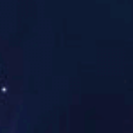
2、市场反馈与用户互动
谈及市场反馈时，赵磊提到《王者荣耀》的成功离不
开对用户体验的重视。在早期，他们通过各类活动和
赛事来提升用户黏性，并尝试不同形式的推广策略，
以便更好地了解目标群体。同时，这些活动也帮助塑
造了品牌形象，让《王者荣耀》成为一种社会现象。
为了增强用户粘性，《王者荣耀》还注重社交功能的
发展。例如，引入好友系统、战队机制等，让玩家可
以在玩游戏时结识新朋友或维护已有关系。这样的设
计不仅增加了互动性，也提升了整体留存率，使得用
户更愿意长时间沉浸在这个虚拟世界中。
同时，在面对竞争激烈的市场环境时，赵磊强调需要
灵活应对变化。他们通过数据分析工具实时监控各种
指标，根据数据结果快速调整策略，以确保能够满足
用户需求并提升满意度。这种高度敏捷化运营模式为
《王者荣耀》的持续发展奠定了坚实基础。